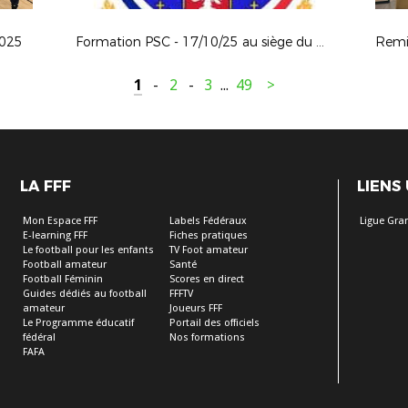
2025
Formation PSC - 17/10/25 au siège du District
1
-
2
-
3
...
49
>
LA FFF
LIENS
Mon Espace FFF
Labels Fédéraux
Ligue Gra
E-learning FFF
Fiches pratiques
Le football pour les enfants
TV Foot amateur
Football amateur
Santé
Football Féminin
Scores en direct
Guides dédiés au football
FFFTV
amateur
Joueurs FFF
Le Programme éducatif
Portail des officiels
fédéral
Nos formations
FAFA