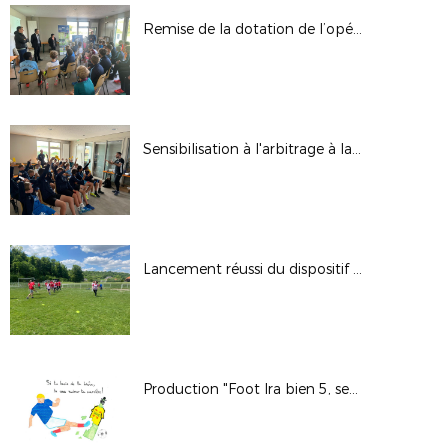
Remise de la dotation de l’opération « FIFA – Football For Schools » 2024/2025 à la section sportive de Ligny en Barrois
Sensibilisation à l'arbitrage à la section sportive à Ligny
Lancement réussi du dispositif « J’aIME le Foot » !
Production "Foot Ira bien 5, sections sportives collèges"