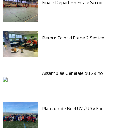
Finale Départementale Séniors G à Void : dimanche 12 janvier 2025
Retour Point d'Etape 2 Services Civiques - samedi 7 décembre 2024 à Dugny
Assemblée Générale du 29 novembre 2024 à Dugny
Plateaux de Noël U7 / U9 « Foot de cœur » 24 25