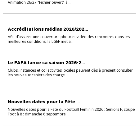
Animation 26/27 "Fichier ouvert" à ...
ACTUALITÉS
Accréditations médias 2026/202...
Afin d’assurer une couverture photo et vidéo des rencontres dans les
meilleures conditions, la LGEF met à...
ACTUALITÉS
Le FAFA lance sa saison 2026-2...
Clubs, instances et collectivités locales peuvent dès à présent consulter
les nouveaux cahiers des charge...
FÉMININES
FOOTBALL ANIMATION
U11
U13
U15
U7
Nouvelles dates pour la Fête ...
Nouvelles dates pour la Fête du Football Féminin 2026 : Séniors F, coupe
Foot à 8 : dimanche 6 septembre ...
FOOTBALL ANIMATION
U11
U7
U9