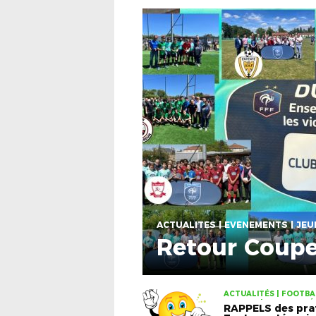
Retour Coup
ACTUALITÉS | FOOTBAL
SENIORS | SENIORS, VÉT
RAPPELS des pra