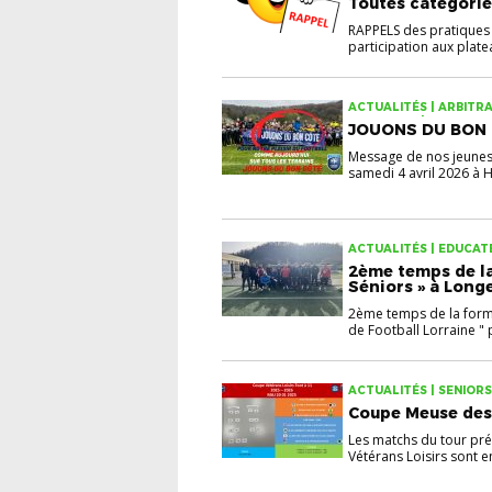
Toutes catégorie
RAPPELS des pratiques
participation aux platea
ACTUALITÉS | ARBITRA
ANIMATION | INFOS UTIL
JOUONS DU BON
U15 | U18 | U7 | U9 | V
Message de nos jeunes f
samedi 4 avril 2026 à H
ACTUALITÉS | EDUCATE
2ème temps de la
Séniors » à Longev
2ème temps de la form
de Football Lorraine " p
ACTUALITÉS | SENIORS
Coupe Meuse des 
Les matchs du tour pr
Vétérans Loisirs sont en