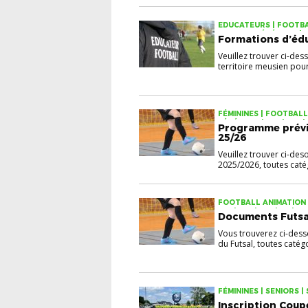
EDUCATEURS | FOOTBAL
SENIORS, VÉTÉRANS | U11
Formations d’édu
Veuillez trouver ci-des
territoire meusien pour 
FÉMININES | FOOTBALL 
VÉTÉRANS | U11 | U13 | 
Programme prévis
25/26
Veuillez trouver ci-deso
2025/2026, toutes catég
FOOTBALL ANIMATION | 
U13 | U15 | U18 | U7 | 
Documents Futsal
Vous trouverez ci-des
du Futsal, toutes catégo
FÉMININES | SENIORS 
Inscription Coup