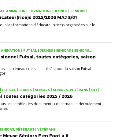
L ANIMATION | FORMATIONS | JEUNES | SENIORS |
 | U13 | U15 | U18 | U7 | U9 | VÉTÉRANS
cateur(rice)s 2025/2026 MAJ 8/01
sous les formations d’éducateur(rice)s organisées sur le
l...
ANIMATION | FUTSAL | JEUNES | SENIORS | SENIORS,
U15 | U18 | U7 | U9 | VÉTÉRANS
ionnel Futsal, toutes catégories, saison
us les créneaux de salle utilisés pour la saison Futsal
or...
FUTSAL | JEUNES | SENIORS | SENIORS, VÉTÉRANS | U11 |
U9 | VÉTÉRANS
 toutes catégories 2025 / 2026
sous l’ensemble des documents concernant le déroulement
ries...
| SENIORS, VÉTÉRANS | VÉTÉRANS
e Meuse Séniors F en Foot à 8