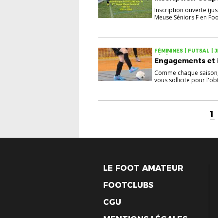
Inscription ouverte (
Meuse Séniors F en Foot
FÉMININES | FUTSAL | J
VÉTÉRANS
Engagements et i
Comme chaque saison, 
vous sollicite pour l'obt
1
LE FOOT AMATEUR
FOOTCLUBS
CGU