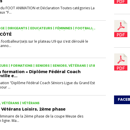
s
 du FOOT ANIMATION et Déclaration Toutes catégories La
ux "F...
GE | DIRIGEANTS | EDUCATEURS | FÉMININES | FOOTBALL
ES | JEUNES | SENIORS | SENIORS, VÉTÉRANS | U11 | U13 |
 CÔTÉ
ÉTÉRANS
ootballeur(se)s sur le plateau U9 qui s'est déroulé le
anno...
URS | FORMATIONS | SENIORS | SENIORS, VÉTÉRANS | U18
 formation « Diplôme Fédéral Coach
ille e...
ation "Diplôme Fédéral Coach Séniors Ligue du Grand Est
our ...
FACE
, VÉTÉRANS | VÉTÉRANS
Vétérans Loisirs, 2ème phase
éliminaire de la 2ème phase de la coupe Meuse des
 ligne. Ma...