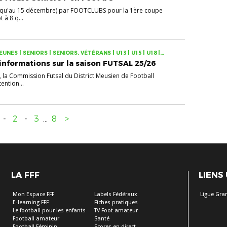
jusqu'au 15 décembre) par FOOTCLUBS pour la 1ère coupe
 à 8 q...
EUNES | SENIORS | SENIORS, VÉTÉRANS | U13 | U15 | U18 |
nformations sur la saison FUTSAL 25/26
la Commission Futsal du District Meusien de Football
ention...
-
2
-
3
...
8
>
LA FFF
LIENS
Mon Espace FFF
Labels Fédéraux
Ligue Gra
E-learning FFF
Fiches pratiques
Le football pour les enfants
TV Foot amateur
Football amateur
Santé
Football Féminin
Scores en direct