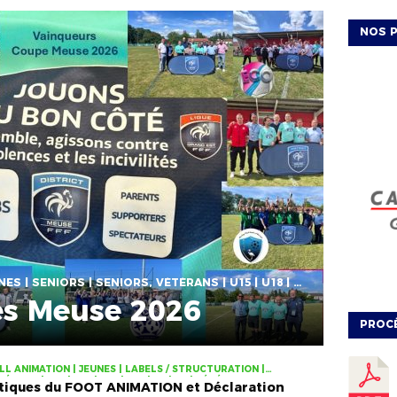
NOS P
ACTUALITÉS | EVÉNEMENTS | JEUNES | SENIORS | SENIORS, VÉTÉRANS | U15 | U18 | VÉTÉRANS
es Meuse 2026
PROC
L ANIMATION | JEUNES | LABELS / STRUCTURATION |
ÉRANS | U11 | U13 | U15 | U18 | U7 | U9 | VÉTÉRANS
tiques du FOOT ANIMATION et Déclaration