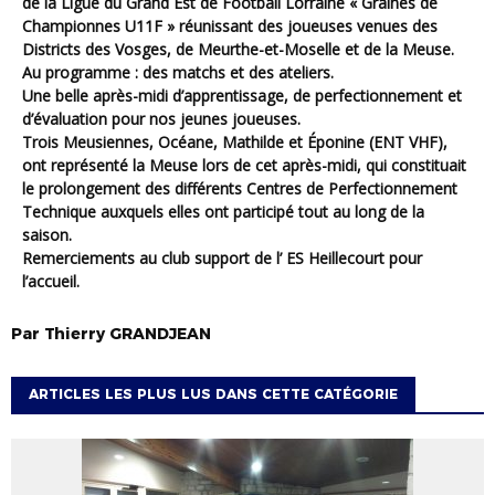
de la
Ligue du Grand Est de Football Lorraine
« Graines de
Championnes U11F » réunissant des joueuses venues des
Districts des Vosges
, de
Meurthe-et-Moselle
et de la
Meuse
.
Au programme : des matchs et des ateliers.
Une belle après-midi d’apprentissage, de perfectionnement et
d’évaluation pour nos jeunes joueuses.
Trois Meusiennes, Océane, Mathilde et Éponine (ENT
VHF
),
ont représenté la Meuse lors de cet après-midi, qui constituait
le prolongement des différents Centres de Perfectionnement
Technique auxquels elles ont participé tout au long de la
saison.
Remerciements au club support de l’ ES Heillecourt pour
l’accueil.
Par
Thierry
GRANDJEAN
ARTICLES LES PLUS LUS DANS CETTE CATÉGORIE