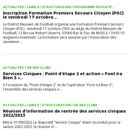
ACTUALITÉS | LABELS / STRUCTURATION | PROGRAMME EDUCATIF
FÉDÉRAL (PEF) | VIE DES CLUBS
Inscription Formation Premiers Secours Citoyen (PSC)
le vendredi 17 octobre...
Le District Meusien de Football organise une Formation Premiers Secours
Citoyen (PSC) : vendredi 17 octobre 2025 au siège du District Meusien de
Football, 13 Bis rue Robert Lhuerre, 55000 Bar le Duc de 8H30 à 17H30 10
stagiaires maximum La formation sera assurée par l'Association des
sauveteur...
ACTUALITÉS | VIE DES CLUBS
Services Civiques : Point d’étape 2 et action « Foot Ira
Bien 3 »...
A l'ocassion du "Point d'étape 2" et de l'opération "Foot Ira Bien 3",
l'ensemble des services civiques o...
ACTUALITÉS | LABELS / STRUCTURATION | VIE DES CLUBS
Réunion d’information de rentrée des services civiques
2022/2023
MAJ le 01/09/2022 Le dispositif "Service Civique" étant reconduit pour la
saison 2022-2023, la réunion d'...