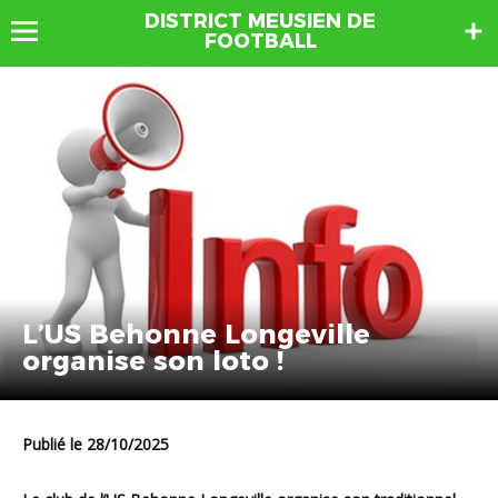
DISTRICT MEUSIEN DE
FOOTBALL
L’US Behonne Longeville
organise son loto !
Publié le 28/10/2025