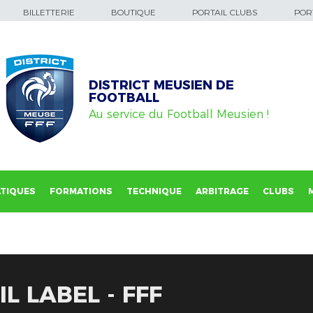
BILLETTERIE
BOUTIQUE
PORTAIL CLUBS
PORT
DISTRICT MEUSIEN DE
FOOTBALL
Au service du Football Meusien !
TIQUES
FORMATIONS
TECHNIQUE
ARBITRAGE
CLUBS
L LABEL - FFF