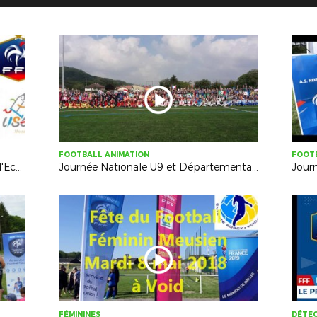
FOOTBALL ANIMATION
FOOTB
Rencontre Départementale Foot à l'Ecole à St Mihiel - mardi 19 juin 2018
Journée Nationale U9 et Départementale U11 à Longeville - 9 juin 2018
FÉMININES
DÉTE