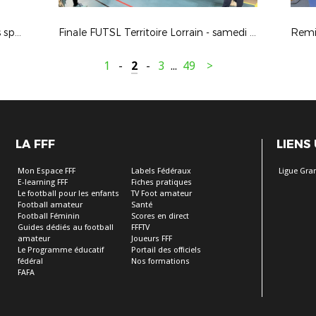
Production "Foot Ira bien 5, sections sportives collèges"
Finale FUTSL Territoire Lorrain - samedi 22 février 2025 à Verdun
1
-
2
-
3
...
49
>
LA FFF
LIENS
Mon Espace FFF
Labels Fédéraux
Ligue Gra
E-learning FFF
Fiches pratiques
Le football pour les enfants
TV Foot amateur
Football amateur
Santé
Football Féminin
Scores en direct
Guides dédiés au football
FFFTV
amateur
Joueurs FFF
Le Programme éducatif
Portail des officiels
fédéral
Nos formations
FAFA