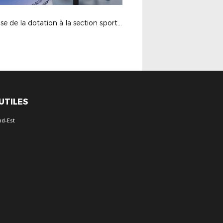
Remise de la dotation à la section sportive au collège à Revigny le 6-02-25
 UTILES
nd-Est