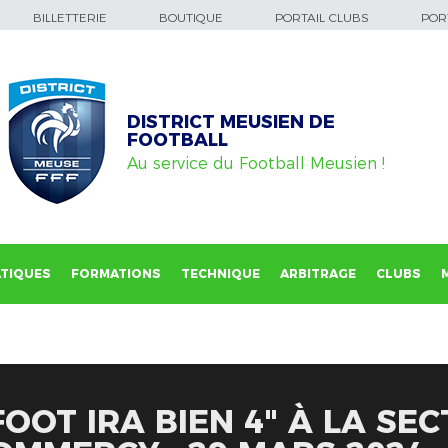
BILLETTERIE
BOUTIQUE
PORTAIL CLUBS
PORT
DISTRICT MEUSIEN DE
FOOTBALL
Au service du Football Meusien !
TIQUES
FORMATIONS
TECHNIQUE
ARBITRAGE
CLUBS
OOT IRA BIEN 4" À LA SEC